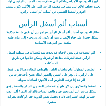
كبيرة للعديد من الأمراض والآلام التي تختلف حسب المسبب الرئيسي لها،
بحيث تختلف الآلام التي تنشأ في مقدمة الرأس التي على الأغلب تكون بسبب
التوتر والضغط النفسي عن أسباب ألم أسفل الرأس.
أسباب ألم أسفل الرأس
هنالك العديد من أسباب ألم أسفل الرأس تتراوح بين أن تكون شائعة جدًا ولا
تشكل خطرًا على حياة الإنسان وبين أن تكون نادرة وتحتاج إلى عناية طبية
مكثفة، من أهم هذه الأسباب:
ألم العضلات:
في بعض الأحيان قد يحدث شد للعضلات في منطقة أسفل
الرأس نتيجة للحركات مفاجئة أو غيرها، ويمكن علاجها عن طريق
المسكنات.
الجلوس المطول أمام شاشات التلفاز والهواتف النقالة:
هذا لا يؤثر فقط
على الرأس، بل يؤثر على العينين والظهر، لذلك ينصح بأخذ فترات من
الراحة إذا توجب الجلوس أمام الأجهزة لساعات طويلة.
الضغط والسكري:
إن الارتفاع أو الانخفاض المفاجئ للسكر والضغط يؤدي
بشكل مباشر إلى ألم وتغيير في وظائف الدماغ وذلك لأن الدماغ أكثر عضو
حساس لهذه التغييرات، لأنه لا يحتمل نقص التروية حتى لو كانت لفترات
صغيرة.