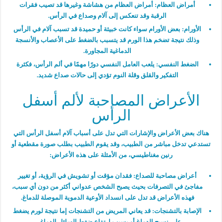
أمراض العظام:
أمراض العظام من هشاشة وغيرها قد تصيب فقرات
الرقبة وقد تنعكس إلى آلام وصداع في الرأس.
الأورام:
بعض الأورام سواء كانت خبيثة أو حميدة قد تسبب آلام في الرأس
وذلك نتيجة تضخم هذا الورم قد يتسبب بالضغط على الأعصاب والأنسجة
الدماغية المجاورة.
الضغط النفسي:
يلعب العامل النفسي دورًا مهمًا في ألم الرأس، فكثرة
التفكير والقلق وقلة النوم تؤدي إلى حالات صداع شديد.
الأعراض المصاحبة لألم أسفل
الرأس
هناك بعض الأعراض والإشارات التي تدل على أسباب آلام أسفل الرأس التي
تستدعي تدخل مباشر من الطبيب، وقد يقوم الطبيب بطلب صورة مقطعية أو
رنين مغناطيسي، من الأمثلة على هذه الأعراض:
أعراض مصاحبة للصداع:
فقدان مؤقت أو تشويش في الرؤية، أو تغيير
مفاجئ في التصرفات بحيث يصبح الشخص عدواني أكثر من دون أي سبب،
فهذه الأعراض قد تدل على انسداد الأوعية الدموية الموصلة للدماغ.
الإصابة بالتشنجات:
قد يعاني المريض من التشنجات إما نتيجة لورم يضغط
على نسيج الدماغ أو بسبب ارتفاع ضغط السائل الدماغي.