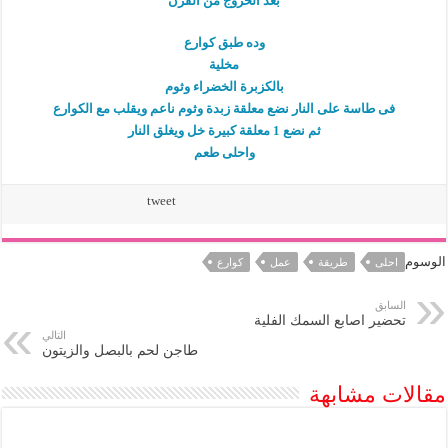
بعد الخروج من الفرن
وده طبق كوارع
مخلية
بالكزبرة الخضراء وثوم
فى طاسة على النار نضع معلقة زبدة وثوم ناعم ويقلب مع الكوارع
ثم نضع 1 معلقة كبيرة خل ويغلق النار
واحلى طعم
tweet
الوسوم
احلى
طريقة
عمل
كوارع
السابق
تحضير اصابع السمك الفلية
التالي
طاجن لحم بالبصل والزيتون
مقالات مشابهة