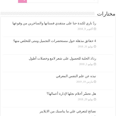
مختارات
ردّ ناري لكندة حنا على منتقدي فستانها والساخرين من وقوعها
أكتوبر 9, 2018
4 حقائق مذهلة حول مستحضرات التجميل ومتى للتخلص منها!
يوليو 31, 2018
رذاذ الحلبة للحصول على شعر لامع وخصلات أطول
يوليو 5, 2018
نبذه عن علم النفس المعرفي
مارس 19, 2019
هل تحضّر أحلام نجلها لإدارة أعمالها؟
يوليو 29, 2018
نصائح لتتعرفي علي ما يناسبك من الايلاينر