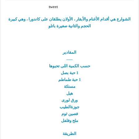
tweet
الشوارع هي أقدام الأغنام والأبقار ، الأولان يطلقان على كاندورا ، وهي كبيرة
الحجم والثانية صغيرة باتلو
المقادير
—–
حسب الكمية اللى تحبوها
1 حبة بصل
1 حبة طماطم
مستكة
هيل
ورق لورى
جوزةالطيب
فصين ثوم
ملح وفلفل
الطريقة