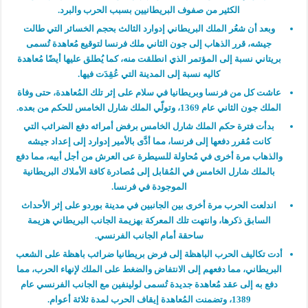
الكثير من صفوف البريطانيين بسبب الحرب والبرد.
وبعد أن شعُر الملك البريطاني إدوارد الثالث بحجم الخسائر التي طالت
جيشه، قرر الذهاب إلى جون الثاني ملك فرنسا لتوقيع مُعاهدة تُسمى
بريتاني نسبة إلى المؤتمر الذي انطلقت منه، كما يُطلق عليها أيضًا مُعاهدة
كاليه نسبة إلى المدينة التي عُقِدَت فيها.
عاشت كل من فرنسا وبريطانيا في سلام على إثر تلك المُعاهدة، حتى وفاة
الملك جون الثاني عام 1369، وتولّي الملك شارل الخامس للحكم من بعده.
بدأت فترة حكم الملك شارل الخامس برفض أمرائه دفع الضرائب التي
كانت مُقرر دفعها إلى فرنسا، مما أدَّى بالأمير إدوارد إلى إعداد جيشه
والذهاب مرة أخرى في مُحاولة للسيطرة عى العرش من أجل أبيه، مما دفع
بالملك شارل الخامس في المُقابل إلى مُصادرة كافة الأملاك البريطانية
الموجودة في فرنسا.
اندلعت الحرب مرة أخرى بين الجانبين في مدينة بوردو على إثر الأحداث
السابق ذكرها، وانتهت تلك المعركة بهزيمة الجانب البريطاني هزيمة
ساحقة أمام الجانب الفرنسي.
أدت تكاليف الحرب الباهظة إلى فرض بريطانيا ضرائب باهظة على الشعب
البريطاني، مما دفعهم إلى الانتفاض والضغط على الملك لإنهاء الحرب، مما
دفع به إلى عقد مُعاهدة جديدة تُسمى لولينفين مع الجانب الفرنسي عام
1389، وتضمنت المُعاهدة إيقاف الحرب لمدة ثلاثة أعوام.