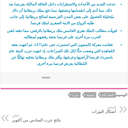
حدثت العديد من الأحداث والاضطرابات داخل العائلة المالكة بفرنسا بعد
ذلك، مما أدى إلى انقسامها وتشتتها، مما دفع بملك بريطانيا آن ذاك
بمُحاولة الحصول على بعض المدن الفرنسية لصالح بريطانيا، إلى جانب
طلبه الزواج من الابنة الصغرى لملك فرنسا.
قوبِلَت مطالب الملك هنري الخامس ملك بريطانيا بالرفض، مما دفعه لشن
الحرب مرة أخرى على فرنسا بحجة رفضهم لمطالبه.
فقامت معركة كاستيون التي استمرت حتى عام1475، ثم انتهت بعقد
المُعاهدة التي وضعت حدًّا لكل تلك الصراعات، إذ انتهت حرب المئة عام
باسترداد فرنسا لأراضيها وعرشها، وأقر ملك بريطانيا بتخليه نهائيًّا عن
المُطالبة بعرش فرنسا مرة أخرى.
tweet
الوسوم
المئة عام
تسمية
حرب
السابق
أشكال الثورات
التالي
نتائج حرب السادس من أكتوبر