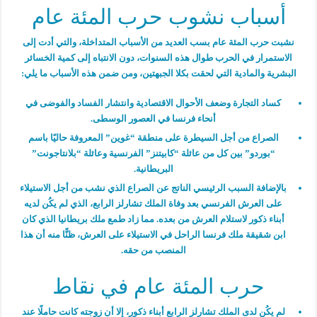
أسباب نشوب حرب المئة عام
نشبت حرب المئة عام بسب العديد من الأسباب المتداخلة، والتي أدت إلى
الاستمرار في الحرب طوال هذه السنوات، دون الانتباه إلى كمية الخسائر
البشرية والمادية التي لحقت بكلا الجبهتين، ومن ضمن هذه الأسباب ما يلي:
كساد التجارة وضعف الأحوال الاقتصادية وانتشار الفساد والفوضى في
أنحاء فرنسا في العصور الوسطى.
الصراع من أجل السيطرة على منطقة “غوين” المعروفة حاليًا باسم
“بوردو” بين كل من عائلة “كابيتنز” الفرنسية وعائلة “بلانتاجونت”
البريطانية.
بالإضافة السبب الرئيسي الناتج عن الصراع الذي نشب من أجل الاستيلاء
على العرش الفرنسي بعد وفاة الملك تشارلز الرابع، الذي لم يكُن لديه
أبناء ذكور لاستلام العرش من بعده. مما زاد طمع ملك بريطانيا الذي كان
ابن شقيقة ملك فرنسا الراحل في الاستيلاء على العرش، ظنًّا منه أن هذا
المنصب من حقه.
حرب المئة عام في نقاط
لم يكُن لدى الملك تشارلز الرابع أبناء ذكور، إلا أن زوجته كانت حاملًا عند