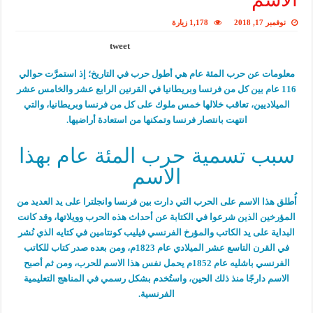
نوفمبر 17, 2018
1,178 زيارة
tweet
معلومات عن حرب المئة عام هي أطول حرب في التاريخ؛ إذ استمرَّت حوالي
116 عام بين كل من فرنسا وبريطانيا في القرنين الرابع عشر والخامس عشر
الميلاديين، تعاقب خلالها خمس ملوك على كل من فرنسا وبريطانيا، والتي
انتهت بانتصار فرنسا وتمكنها من استعادة أراضيها.
سبب تسمية حرب المئة عام بهذا
الاسم
أُطلق هذا الاسم على الحرب التي دارت بين فرنسا وانجلترا على يد العديد من
المؤرخين الذين شرعوا في الكتابة عن أحداث هذه الحرب وويلاتها، وقد كانت
البداية على يد الكاتب والمؤرخ الفرنسي فيليب كونتامين في كتايه الذي نُشر
في القرن التاسع عشر الميلادي عام 1823م، ومن بعده صدر كتاب للكاتب
الفرنسي باشليه عام 1852م يحمل نفس هذا الاسم للحرب، ومن ثم أصبح
الاسم دارجًا منذ ذلك الحين، واستُخدم بشكل رسمي في المناهج التعليمية
الفرنسية.