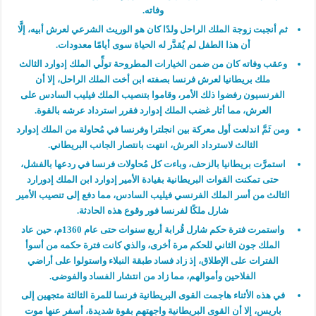
وفاته.
ثم أنجبت زوجة الملك الراحل ولدًا كان هو الوريث الشرعي لعرش أبيه، إلَّا
أن هذا الطفل لم يُقدَّر له الحياة سوى أيامًا معدودات.
وعقب وفاته كان من ضمن الخيارات المطروحة تولِّي الملك إدوارد الثالث
ملك بريطانيا لعرش فرنسا بصفته ابن أخت الملك الراحل، إلا أن
الفرنسيون رفضوا ذلك الأمر، وقاموا بتنصيب الملك فيليب السادس على
العرش، مما أثار غضب الملك إدوارد فقرر استرداد عرشه بالقوة.
ومن ثَمَّ اندلعت أول معركة بين انجلترا وفرنسا في مُحاولة من الملك إدوارد
الثالث لاسترداد العرش، انتهت بانتصار الجانب البريطاني.
استمرَّت بريطانيا بالزحف، وباءت كل مُحاولات فرنسا في ردعها بالفشل،
حتى تمكنت القوات البريطانية بقيادة الأمير إدوارد ابن الملك إدورارد
الثالث من أسر الملك الفرنسي فيليب السادس، مما دفع إلى تنصيب الأمير
شارل ملكًا لفرنسا فور وقوع هذه الحادثة.
واستمرت فترة حكم شارل قُرابة أربع سنوات حتى عام 1360م، حين عاد
الملك جون الثاني للحكم مرة أخرى، والذي كانت فترة حكمه من أسوأ
الفترات على الإطلاق، إذ زاد فساد طبقة النبلاء واستولوا على أراضي
الفلاحين وأموالهم، مما زاد من انتشار الفساد والفوضى.
في هذه الأثناء هاجمت القوى البريطانية فرنسا للمرة الثالثة متجهين إلى
باريس، إلا أن القوى البريطانية واجهتهم بقوة شديدة، أسفر عنها موت