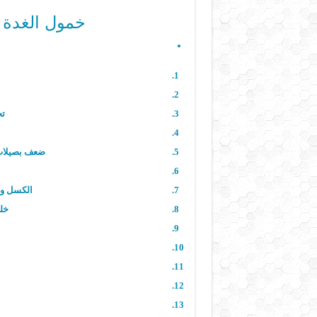
خمول الغدة ا
تج
ضعف بصيلات
الكسل وا
خل