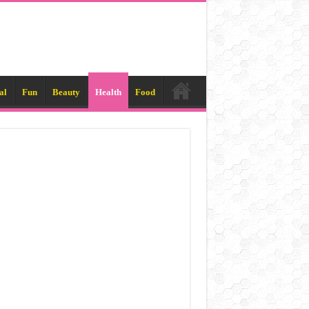
al
Fun
Beauty
Health
Food