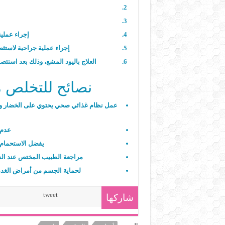
إجراء عملية
إجراء عملية جراحية لاستئصا
العلاج باليود المشع، وذلك بعد استئصا
نصائح للتخلص م
عمل نظام غذائي صحي يحتوي على الخضار والفا
عدم 
يفضل الاستحمام با
مراجعة الطبيب المختص عند الش
لحماية الجسم من أمراض الغدة ا
tweet
شاركها