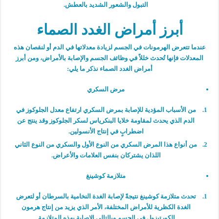
التبول والشعور الشديد بالعطش.
أبرز أمراض الغدد الصماء
عندما تتعرض الهرمونات في الجسم لزيادة معدلاتها في الدم أو لنقصان هذه
المعدلات فإنها تُحدث خللاً في وظائف الجسم والإصابة بالأمراض، ومن أبرز
أمراض الغدد الصماء نذكر ما يلي:
مرض السكري
من الأسباب المؤدية للإصابة بمرض السكري ارتفاع معدل الجلوكوز في
الدم الذي يحدث لمقاومة خلايا البنكرياس لسكر الجلوكوز وقد ينتج عن
اضطرابٍ في إنتاج الأنسولين.
من أنواع هذا المرض السكري من النوع الأول والسكري من النوع الثاني
اللذان يشتركان بنفس العلامات والأعراض.
متلازمة كوشينغ
تحدث متلازمة كوشينغ نتيجةً لإصابة الغدة النخامية بالسرطان أو لتعرض
الغدة الكظرية للأمراض المختلفة، الأمر الذي يزيد من إنتاج هرمون
الكورتيزول في الجسم وبالتالي الإصابة بهذه المتلازمة.