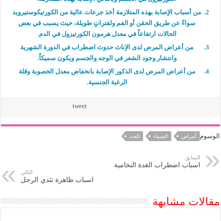
من أسباب الإصابة بهذه المتلازمة أخذ جرعات عالية من الكورتيكوستيرويد
سواءً عن طريق الحقن أو الفم ولفتراتٍ طويلة، حيث يسبب في بعض
الحالات ارتفاعاً في معدل هرمون الكورتيزول في الدم.
من أعراض المرض لدى الإناث حدوث اضطراب في الدورة الشهرية
وانتشار وجود الشعر في الوجه والجسم ويكون سميكاً.
من أعراض المرض لدى الذكور الإصابة بانخفاض معدل الخصوبة وقلة
الرغبة الجنسية.
tweet
الوسوم
أمراض
الصماء
الغدد
السابق
اسباب اضطراب الغدة النخامية
التالي
اسباب ظاهرة تثدي الرجل
مقالات مشابهة