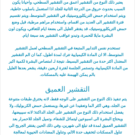
يعتبر ذلك النوع من التقشير اعمق من التقشير السطحي، واحيانا يكون
السبب بحدوث حروق من الدرجة الثانية للجلد اذا استعمل باسلوب خاطية،
ويتم استخدام حمض التريكلوروسيتيك في التقشير المتوسط، ويتم تقسيم
فترة التقشير الى العديد من اقسام، واستخدام مراهم مرطبة، قبل وضع
حمض التريكلوروسيتيك، قد يفتقر العليل الى بضعة ايام للتعافي، ويكون لون
البشرة مايلا للحمرة، وتبدو عواقب التقشير بعد سبعة ايام.
تستخدم نفس التدابير المتبعة في التقشير السطحي لعمل التقشير
المتوسط، الا ان المادة الكيميايية تترك لمدة اطول، كما ان الم التقشير
المعتدل اكثر حدة من التقشير البسيط، نتيجة لـ امتصاص البشرة لكمية اكبر
من المادة الكيميايية، وتستمر الجلسة لفترة اربعين دقيقة، يشعر بعدها العليل
بالم يمكن الهيمنة عليه بالمسكنات.
التقشير العميق
يتم تنفيذ ذلك النوع من التقشير على الوجه فقط، لانه يخترق طبقات متنوعة
من الجلد، وهي اكثر الما وتعقيدا عن غيرها، ويستعمل حمض الكربوليك، ولا
يفضل استخدام ذلك النوع من التقشير على الجلد الداكنة؛ لانه سيبيضها،
ويحتاج البشرة الى اسبوعين ليتماثل للشفاء، وتميل الجلد للاحمرار بعد
التقشير العميق لمدة قد تبلغ الى شهرين، وفي ذلك الحين يفتقر الجريح الى
تناول المسكنات لتخفيف حدة الالم، وتناول المضادات الحيوية لمعالجة