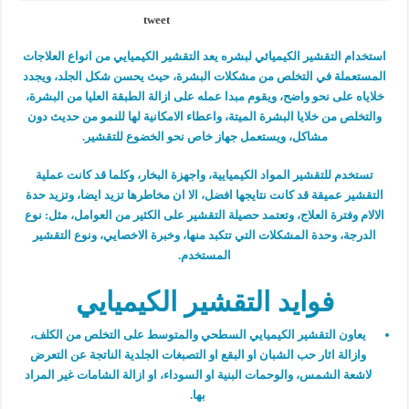
tweet
استخدام التقشير الكيميائي لبشره يعد التقشير الكيميايي من انواع العلاجات
المستعملة في التخلص من مشكلات البشرة، حيث يحسن شكل الجلد، ويجدد
خلاياه على نحو واضح، ويقوم مبدا عمله على ازالة الطبقة العليا من البشرة،
والتخلص من خلايا البشرة الميتة، واعطاء الامكانية لها للنمو من حديث دون
مشاكل، ويستعمل جهاز خاص نحو الخضوع للتقشير.
تستخدم للتقشير المواد الكيميايية، واجهزة البخار، وكلما قد كانت عملية
التقشير عميقة قد كانت نتايجها افضل، الا ان مخاطرها تزيد ايضا، وتزيد حدة
الالام وفترة العلاج، وتعتمد حصيلة التقشير على الكثير من العوامل، مثل: نوع
الدرجة، وحدة المشكلات التي تتكبد منها، وخبرة الاخصايي، ونوع التقشير
المستخدم.
فوايد التقشير الكيميايي
يعاون التقشير الكيميايي السطحي والمتوسط على التخلص من الكلف،
وازالة اثار حب الشبان او البقع او التصبغات الجلدية الناتجة عن التعرض
لاشعة الشمس، والوحمات البنية او السوداء، او ازالة الشامات غير المراد
بها.