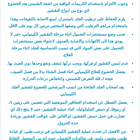
وجوب الالتزام باستخدام الكريمات الواقية من اشعة الشمس بعد الخضوع
لاي نوع من انواع التقشير.
يلزم الحفاظ على ترطيب الجلد باستمرار، لمنع الاصابة بالتقيحات، وهذا
باستخدام مراهم الترطيب التي وصفها المختص مرتين كل يوم على الاقل.
تجنب وضع مستحضرات التجميل اثناء مرحلة التقشير الكيميايي، حتى لا
يودي هذا الى الالتهابات والاصابة بالعدوى، لاحتواء بعض مستحضرات
التجميل على بعض المواد التي قد تسبب الحساسية للجلد اثناء مرحلة
العلاج.
عدم لمس القشور او فركها، ويجب تركها تنشف وتقع وحدها دون العبث بها.
يفضل الخضوع للعلاج الكيميايي اثناء فصل الشتاء بدلا من فصل الصيف،
نتيجة لـ قلة التعرض للشمس، وانخفاض درجات الحرارة.
يعد اصحاب الجلد الفاتحة من انسب المرشحين للخضوع لتقشير الجلد
الكيميايي.
يفضل التعطل عن استخدام العقاقير الموضعية التي تتضمن على ريتين A،
او رينوفا، او حمض الجليكوليك، اثناء عملية التقشير، حتى لا ينتج ذلك اي
تضارب في عمل حمض التقشير، او التاثير على عواقب القشور، وزيادة
حدة الحروق.
من الافضل ان تحدث عملية التقشير الكيميايي في ترتيب طبي، او عيادة
طبيب مختص، وليس في صالونات التجميل، حيث انه من المحتمل التقاط