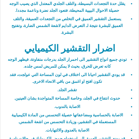
يقلل حدة التجعدات البسيطة، والتلف الجلدي المعتدل الذي يصيب الوجه
حصيلة الاحوال البييية المحيطة، فتعود الجلد نضرة وناعمة مجددا.
يستعمل التقشير العميق في التخلص من التجعدات العميقة، والتلف
العميق للبشرة نتيجة لـ التعرض الدايم لاشعة الشمس الضارة، وتفتيح
البشرة.
اضرار التقشير الكيميايي
تودي جميع انواع التقشير الى احمرار الجلد بدرجات متفاوتة، فيظهر الوجه
كانه تعرض للحرق، بحيث لا يمكن للمريض لمس جلده.
قد يودي التقشير احيانا الى اختلاف في لون المساحة التي عولجت، فقد
تكون افتح او اغمق من باقي الانحاء الاخرى.
تقشر الجلد.
حدوث انتفاخ في الجلد، وخاصة المساحة المتواجدة بشان العينين.
الاصابة بالندوب.
الاصابة بالحساسية ومضاعفاتها حصيلة التحسس من المادة الكيميايية
المستعملة في التقشير، وزيادة التحسس من اشعة الشمس.
الاصابة بالعدوى والالتهابات.
قد يودي التقشير العميق الى استخدام حمض الكربوليك في حالات نادرة