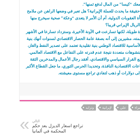
عك “كيسا” من المال لدفع ثمنها”.
حقيقة ما يحدث للعملة الإيرانية؟ هل تعبر في وضعها الراهن عن ملامح
أة العقوبات الدولية، أم أن الأمر لا يتعدى “وعكة” صحية سيخرج منها
الريال الإيراني قريبا؟
 طويلة، لكنها تسارعت في الآونة الأخيرة، وستزداد تسارعا في الأشهر
يمته، مشيرين إلى أنه بصفة عامة الحصار الاقتصادي لسنوات أنهك بنية
ة الأساسية للاقتصاد الوطني بنية تقليدية تعتمد على تصدير النفط والغاز،
تشوهات متعددة نتيجة عدم قدرته على التفاعل مع الاقتصاد العالمي.
ع القرار السياسي والاقتصادي، أفقد رجال الأعمال والمدخرين الثقة
عات الاقتصادية النافذة، وتحديدا الحرس الثوري، ما جعل القطاع الأكبر
إلى دولارات أو ذهب لتفادي تراجع مستوى معيشته.
راء
علي
لإيرانية
وتزايد
التالي
تراجع اسعار الديزل بعد حكم
المحكمة في ألمانيا