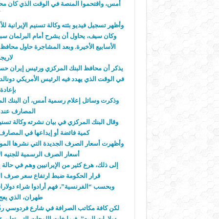
أمس، واقتحموا المنصة في الوقت الذي كان محافظ
أ
وأظهر تسجيل فيديو بثته وكالة تسنيم الإيرانية لل
الأسابيع الأخيرة. وبعد المشاجرة حاول محافظ
لاريج
يذكر أن محافظ البنك المركزي ورئيس إيران حسن 
في الوقت الذي يهدد فيه الرئيس الأمريكي دونالد 
بإعادة
وذكرت وسائل إعلام رسمية أمس، أن البنك المر
المصارف عند ع
وقال البنك المركزي في بيان نشرته وكالة تسنيم
كمية فائضة أو إيداعها في المصارف
وأظهرت أسعار الصرف الجديدة التي نشرها الموقع
أسعار الصرف الرسمية للجنيه الاسترليني عند 59330 ريالا 
إلى ذلك، هرع كثير من الإيرانيين وهم في حالة
قرار الحكومة ضبط ارتفاع سعر صرف الريا
وبحسب “الفرنسية”، فهم أرادوا شراء دول
طهران، الذي يعج
لكن كافة مكاتب الصرافة في شارع فردوسي ردّت 
دولارات للبيع”، فيما خلت اللوحات التي تعلن 