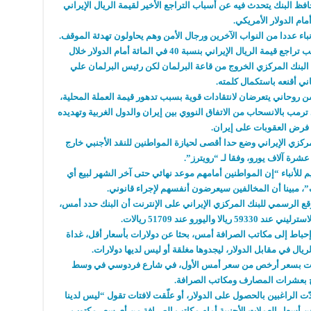
 البنك يتحدث فيه عن أسباب التراجع الأخير لقيمة الريال الإيراني
مام الدولار الأمريكي.
أنباء عددا من النواب الآخرين ورجال الأمن وهم يحاولون تهدئة الموقف.
وكان سيف، يحاول أن يشرح أمام البرلمان سبب تراجع قيمة الريال الإيراني بنسبة 40 في المائة أمام الدولار خلال
 البنك المركزي الخروج من قاعة البرلمان لكن رئيس البرلمان علي
اني أقنعه باستكمال كلمته.
روحاني يتعرضان لانتقادات قوية بسبب تدهور قيمة العملة المحلية،
ترمب بالانسحاب من الاتفاق النووي بين إيران والدول الغربية وتهديده
 فرض العقوبات على إيران.
كزي الإيراني وضع حدا أقصى لحيازة المواطنين للنقد الأجنبي خارج
شرة آلاف يورو، وفقا لـ “رويترز”.
 للأنباء “إن المواطنين أمامهم موعد نهائي حتى آخر الشهر لبيع أي
”، مبينا أن المخالفين سيعرضون أنفسهم لإجراء قانوني.
 الرسمي للبنك المركزي الإيراني على الإنترنت أن البنك حدد أمس،
واليورو عند 51709 ريالات.
 إحباط إلى مكاتب الصرافة أمس، بحثا عن دولارات بأسعار أقل، غداة
ل في مقابل الدولار، ليجدوها مغلقة أو ليس لديها دولارات.
ارات بسعر أرخص من سعر أمس الأول، في شارع فردوسي في وسط
 بعشرات المصارف ومكاتب الصرافة.
الراغبين بالحصول على الدولار، أو علّقت لافتات تقول “ليس لدينا
عن أسعار العملات الأجنبية أمام مكاتب الصرافة من أي سعر مكتوب.