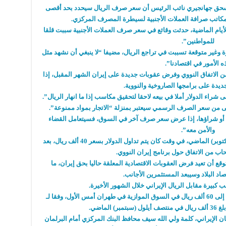
ن إسحق جهانجيري نائب الرئيس أن سعر صرف الريال سيحدد بحد أقصى
لأيام الماضية، حدثت وقائع في سعر صرف العملات الأجنبية سببت قلقا
للمواطنين”.
ة وغير متوقعة تسببت في تراجع الريال، مضيفا “لا ينبغي أن نشهد مثل
ه الأمور في اقتصادنا”.
ن الاتفاق النووي وفرض عقوبات جديدة على إيران الشهر المقبل، إذا
ديدة على برامجها الصاروخية والنووية.
 شراء الدولار أملا في بيعه لاحقا لتحقيق مكاسب إذا ما انهار الريال”.
ى من سعر الصرف الرسمي سيعتبر بمنزلة “الاتجار بمواد ممنوعة”.
ها أو شراؤها، إذا عرض سعر صرف آخر في السوق، فسيتعامل القضاء
والأمن معه”.
وتسارع هبوط الريال منذ منتصف تشرين الأول (أكتوبر) الماضي، في وقت كان يتم تداول الدولار بسعر 40 ألف ريال، بعد
اب من الاتفاق حول برنامج إيران النووي.
ع أن تعيد فرض العقوبات الاقتصادية المعلقة حاليا بحق إيران، ما
د البلاد وسيبعد المستثمرين الأجانب.
كبيرة مقابل الريال الإيراني خلال الشهور الأخيرة.
وقفز الدولار الأمريكي خلال يوم من 54700 ريال إلى 60 ألف ريال في السوق الموازية في طهران أمس الأول، وفقا لـ
الماضي.
ن الإيراني، كلمة ولي الله سيف محافظ البنك المركزي أمام البرلمان