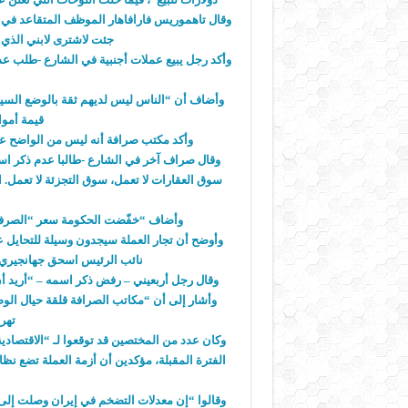
جئت لاشترى لابني الذي ي
وأكد رجل يبيع عملات أجنبية في الشارع -طلب عد
وأضاف أن “الناس ليس لديهم ثقة بالوضع السيا
قيمة أموا
وأكد مكتب صرافة أنه ليس من الواضح عل
وقال صراف آخر في الشارع -طالبا عدم ذكر اسم
سوق العقارات لا تعمل، سوق التجزئة لا تعمل. 
وأضاف “خفّضت الحكومة سعر “الصرف” 
وأوضح أن تجار العملة سيجدون وسيلة للتحايل 
نائب الرئيس اسحق جهانجيري م
وقال رجل أربعيني – رفض ذكر اسمه – “أريد أن 
وأشار إلى أن “مكاتب الصرافة قلقة حيال الو
تهري
وكان عدد من المختصين قد توقعوا لـ “الاقتصادية
الفترة المقبلة، مؤكدين أن أزمة العملة تضع نظا
وقالوا “إن معدلات التضخم في إيران وصلت إلى أ