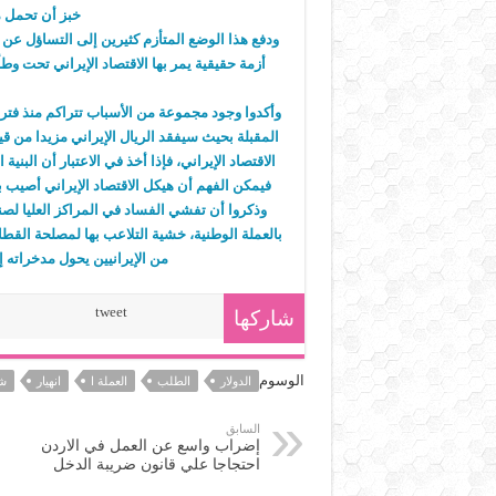
خبز أن تحمل م
ودفع هذا الوضع المتأزم كثيرين إلى التساؤل عن 
أزمة حقيقية يمر بها الاقتصاد الإيراني تحت وط
وأكدوا وجود مجموعة من الأسباب تتراكم منذ فترة
المقبلة بحيث سيفقد الريال الإيراني مزيدا من ق
الاقتصاد الإيراني، فإذا أخذ في الاعتبار أن البني
فيمكن الفهم أن هيكل الاقتصاد الإيراني أصيب ب
وذكروا أن تفشي الفساد في المراكز العليا لصن
بالعملة الوطنية، خشية التلاعب بها لمصلحة القطا
من الإيرانيين يحول مدخراته 
tweet
شاركها
الوسوم
الدولار
الطلب
العملة ا
انهيار
ش
السابق
إضراب واسع عن العمل في الاردن
احتجاجا علي قانون ضريبة الدخل