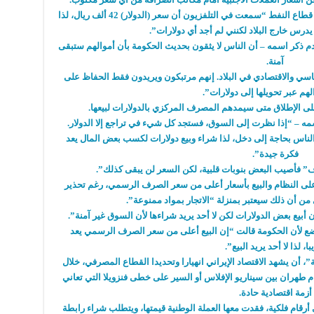
وقال تاهموريس فارافاهار الموظف المتقاعد في قطاع النفط “سمعت في التلفزيون أن سعر (الدولار) 42 ألف ريال، لذا
درس خارج البلاد لكنني لم أجد أي دولارات”.
م ذكر اسمه – أن الناس لا يثقون بحديث الحكومة بأن أموالهم ستبقى
آمنة.
سي والاقتصادي في البلاد. إنهم مرتبكون ويريدون فقط الحفاظ على
لهم عبر تحويلها إلى دولارات”.
ى الإطلاق متى سيمدهم المصرف المركزي بالدولارات لبيعها.
ه – “إذا نظرت إلى السوق، فستجد كل شيء في تراجع إلا الدولار.
الناس بحاجة إلى دخل، لذا شراء وبيع دولارات لكسب بعض المال يعد
فكرة جيدة”.
فأصيب البعض بنوبات قلبية، لكن السعر لن يبقى كذلك”.
على النظام والبيع بأسعار أعلى من سعر الصرف الرسمي، رغم تحذير
ن أن ذلك سيعتبر بمنزلة “الاتجار بمواد ممنوعة”.
أبيع بعض الدولارات لكن لا أحد يريد شراءها لأن السوق غير آمنة”.
ضع لأن الحكومة قالت “إن البيع أعلى من سعر الصرف الرسمي يعد
با، لذا لا أحد يريد البيع”.
”، أن يشهد الاقتصاد الإيراني انهيارا وتحديدا القطاع المصرفي، خلال
م طهران بين سيناريو الإفلاس أو السير على خطى فنزويلا التي تعاني
أزمة اقتصادية حادة.
رقام فلكية، فقدت معها العملة الوطنية قيمتها، ويتطلب شراء رابطة