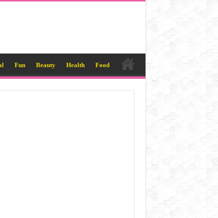
al
Fun
Beauty
Health
Food