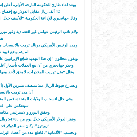
وبعد لقاء طارئ للحكومة البارحة الأولى، أعل
42 ألف ريال مقابل الدولار مع إخضاع مكاتب صرافة العملات الأجنبية لسيطرة المصرف المركزي.
وقال جهانجيري للإذاعة الحكومية “للأسف خلال ا
ولام نائب الرئيس عوامل غير اقتصادية وغير مبرر
هذ
وهدد الرئيس الأمريكي دونالد ترمب بالانسحاب م
لم يتم وضع قيود ج
ويقول محللون “إن هذا التهديد شجّع الإيرانيين على
وحذر جهانجيري من أن بيع العملات بأسعار أعل
وقال “مثل تهريب المخدرات، لا يحق لأحد بيع
أن هدد ترمب بالانسح
وفي حال انسحاب الولايات المتحدة، فمن المتوق
سينعكس على اقتصا
وحقق اليورو والاسترليني مكاسب 
“رويترز”. وكان سعر الدولار قد بلغ 36 ألف ريال في منتصف أيلول (سبتمبر) 
وبحسب “الألمانية”، قاطع عدد من أعضاء البرلما