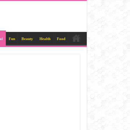
al
Fun
Beauty
Health
Food