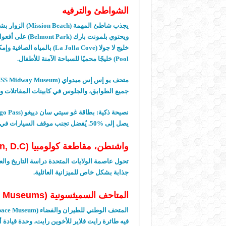
الشواطئ والترفيه
يجذب شاطئ المهمة
(Mission Beach)
الزوار بش
ويحتوي بلمونت بارك
(Belmont Park)
على أفعوان
خليج لا جولا
(La Jolla Cove)
بالمياه الصافية وإمك
Pool)
خليجًا محميًا للسباحة الآمنة للأطفال
.
متحف يو إس إس ميدواي
(USS Midway Museum)
جميع الطوابق، والجلوس في كابينات المقاتلات 
نصيحة ذكية
:
بطاقة غو سيتي سان دييغو
(Go City San Diego Pass)
يصل إلى
50%.
يُفضل تجنب موقف السيارات في ال
واشنطن، مقاطعة كولومبيا
(Washington, D.C.) —
تحول عاصمة الولايات المتحدة دراسة التاريخ والع
جذابة بشكل خاص للميزانية العائلية
.
المتاحف السميثسونية
(Smithsonian Museums)
المتحف الوطني للطيران والفضاء
(National Air and Space Museum)
فيه طائرة رايت فلاير للأخوين رايت، وحدة قيادة أ