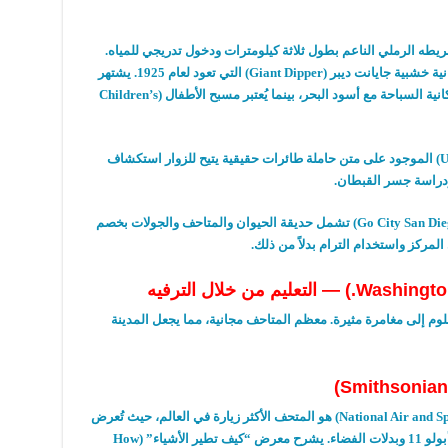
ريطه الرملي الناعم بطول ثلاثة كيلومترات ودخول تدريجي للمياه
.
ية خشبية جايانت ديبر
(Giant Dipper)
التي تعود لعام
1925.
يشتهر
انية السباحة مع أسود البحر، بينما يُعتبر مسبح الأطفال
(Children’s
الموجود على متن حاملة طائرات حقيقية يتيح للزوار استكشاف
ودراسة جسر القبطان
.
تشمل حديقة الحيوان والمتاحف والجولات بخصم
مركز واستخدام الترام بدلاً من ذلك
.
التعليم من خلال الترفيه
لوم إلى مغامرة مثيرة
.
معظم المتاحف مجانية، مما يجعل المدينة
هو المتحف الأكثر زيارة في العالم، حيث تُعرض
بولو
11
وبدلات الفضاء
.
يشرح معرض
“
كيف تطير الأشياء
” (How