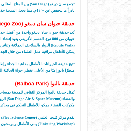
تجمع سان دييغو
(San Diego)
بين المناخ المثالي 
نادراً ما تنخفض عن
+18°
م، مما يجعل المدينة جذا
حديقة حيوان سان دييغو
(San Diego Zoo)
تُعد حديقة حيوان سان دييغو واحدة من أفضل حد
حيوان من
800
نوع
.
القسم الأفريقي يعيد إنشاء ا
(Reptile Walk)
الزوار بالسلاحف العملاقة وتنانين
يمكن للأطفال مراقبة عمل العلماء من خلال الجدر
تتيح حديقة الحيوانات للأطفال مداعبة الجداء وإط
منظرًا بانوراميًا من الأعلى
.
تغطي جولة الحافلة ا
حديقة بالبوا
(Balboa Park)
تُمثل حديقة بالبوا المركز الثقافي للمدينة بمساح
والفضاء
(San Diego Air & Space Museum)
الزو
مكوكات الفضاء
.
يمكن للأطفال التحكم في محاكيات
يقدم مركز فليت العلمي
(Fleet Science Center)
أ
(Tinkering Workshop)
يبني الأطفال ويبرمجون 