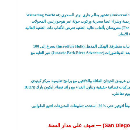
تشتهر بعالم هاري بوتر السحري
(Wizarding World of
لكريمية وشراء عصا سحرية وركوب جولة عبر هوجوارتس
.
المحولات
معروضان بألعاب عالية التقنية تعرض الألعاب ذات التقنية العالية
 الأبعاد
.
نيات متطرفة
.
الهيكل المذهل
(Incredible Hulk)
يسرع إلى
100
يقة الديناصورات
(Jurassic Park River Adventure)
عبر الغابة مع
ن عروض الحيتان القاتلة والدلافين مع برامج تعليمية
.
مركز كينيدي
مركبات فضائية حقيقية وتناول الغداء مع رائد فضاء
.
آيكون بارك
(ICON
ريوم تفاعلي
.
بقاً لتوفير حتى
20%.
استخدم تطبيقات المتنزهات لتتبع الطوابير
.
صيف على مدار السنة