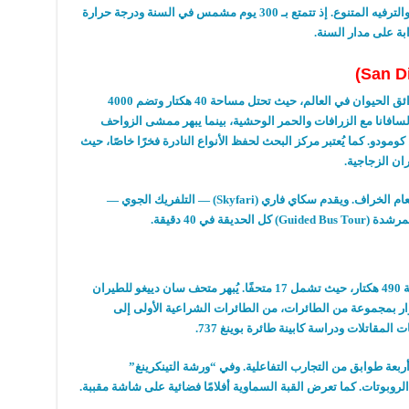
والترفيه المتنوع
.
إذ تتمتع بـ
300
يوم مشمس في السنة ودرجة حرارة
بة على مدار السنة
.
ائق الحيوان في العالم، حيث تحتل مساحة
40
هكتار وتضم
4000
لسافانا مع الزرافات والحمر الوحشية، بينما يبهر ممشى الزواحف
 كومودو
.
كما يُعتبر مركز البحث لحفظ الأنواع النادرة فخرًا خاصًا، حيث
ان الزجاجية
.
عام الخراف
.
ويقدم سكاي فاري
(Skyfari) —
التلفريك الجوي
—
لمرشدة
(Guided Bus Tour)
كل الحديقة في
40
دقيقة
.
ة
490
هكتار، حيث تشمل
17
متحفًا
.
يُبهر متحف سان دييغو للطيران
ار بمجموعة من الطائرات، من الطائرات الشراعية الأولى إلى
 المقاتلات ودراسة كابينة طائرة بوينغ
737.
ربعة طوابق من التجارب التفاعلية
.
وفي
“
ورشة التينكرينغ
”
الروبوتات
.
كما تعرض القبة السماوية أفلامًا فضائية على شاشة مقببة
.