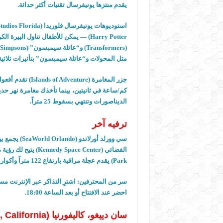
يقدم منتزها يونيفرسال تقنيات أكثر حداثة
.
استوديوهات يونيفرسال فلوريدا
(Universal Studios Florida)
Harry Potter) —
يمكن للأطفال تناول البيرة ا
(Transformers)
و
“
عائلة سيمبسون
” (The Simpsons)
مثل المحولات و
“
عائلة سيمبسون
”
بتأثيرات ثلاثية
جزر المغامرة
(Islands of Adventure)
تقدم أفعوا
كم
/
ساعة في ثانيتين، بينما تأخذك مغامرة نهر حد
الديناصورات وتنتهي بسقوط
25
متراً
.
ترفيه آخر
سي وورلد أورلاندو
(SeaWorld Orlando)
يجمع بي
الفضائي
(Kennedy Space Center)
يتيح لك رؤية 
Park)
يقدم عجلة مراقبة بارتفاع
122
متراً وأكوا
سر من المحترفين
:
اشترِ التذاكر عبر الإنترنت مس
احضر عند الافتتاح أو بعد الساعة
18:00.
سان دييغو، كاليفورنيا
(San Diego, California) —