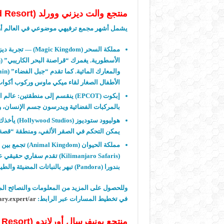
منتجع والت ديزني وورلد
(Walt Disney World Resort)
يشمل أشهر مجمع ترفيهي موضوعي في العالم أر
مملكة السحر
(Magic Kingdom)
—
تجربة ديز
الأسطورية. يغمرك “قراصنة البحر الكاريبي
” (Pirates of the Caribbean)
والمعارك المائية. كما تقدم “جبل الفضاء
” (Space Mountain)
الأطفال الصغار لقاء ميكي ماوس وركوب أكواب
إبكوت
(EPCOT)
ينقسم إلى منطقتين: عالم 
بالمركبات الفضائية ويدرسون جسم الإنسان، 
هوليوود ستوديوز
(Hollywood Studios)
يأخذك 
يمكن التحكم في الصقر الألفي، ومنطقة “قصة 
مملكة الحيوان
(Animal Kingdom)
تجمع بين 
(Kilimanjaro Safaris)
تقدم سفاري حقيقي عبر 
بندورا
(Pandora)
تبهر بالنباتات المضيئة والط
وللحصول على المزيد من المعلومات والنصائح المف
في تخطيط المسارات
عبر الرابط
:
ary.expert/ar/
منتجع يونيفرسال أورلاندو
(Universal Orlando Resort)