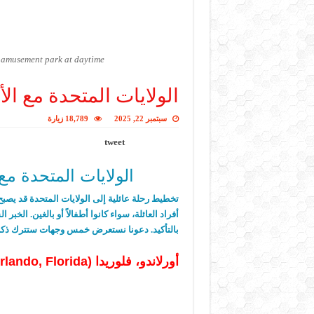
s amusement park at daytime.
الولايات المتحدة مع الأطفال: أ
سبتمبر 22, 2025
18,789 زيارة
tweet
الولايات المتحدة مع الأطفا
تخطيط رحلة عائلية إلى الولايات المتحدة قد يصبح
أفراد العائلة، سواء كانوا أطفالاً أو بالغين
.
الخبر ا
بالتأكيد
.
دعونا نستعرض خمس وجهات ستترك ذكريا
أورلاندو، فلوريدا
(Orlando, Florida) —