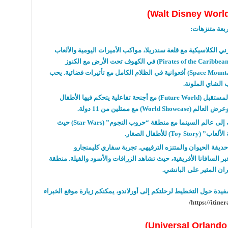
بعة متنزهات
:
ني الكلاسيكية مع قلعة سندريلا، مواكب الأميرات اليومية والألعاب
في الكهوف تحت الأرض مع الكنوز
أفعوانية في الظلام الكامل مع تأثيرات فضائية. يحب
 الشاي الملونة
.
المستقبل
(Future World)
مع أجنحة تفاعلية يتحكم فيها الأطفال
وعرض العالم
(World Showcase)
مع ممثلين من 11 دولة
.
إلى عالم السينما مع منطقة “حروب النجوم
” (Star Wars)
حيث
الألعاب
” (Toy Story)
للأطفال الصغار
.
حديقة الحيوان والمتنزه الترفيهي. تجربة سفاري كليمنجارو
السافانا الأفريقية، حيث تشاهد الزرافات والأسود والفيلة. منطقة
يران المثير على البانشي
.
يدة حول التخطيط لرحلتكم إلى أورلاندو، يمكنكم زيارة موقع
الخبراء
https://itiner