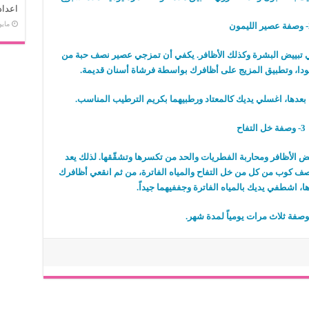
اعداد
مايو 1, 9
يمون
 تبييض البشرة وكذلك الأظافر. يكفي أن تمزجي عصير نصف حبة من
صودا، وتطبيق المزيج على أظافرك بواسطة فرشاة أسنان قديمة.
دها، اغسلي يديك كالمعتاد ورطبيهما بكريم الترطيب المناسب.
3- وصفة خل التفاح
الأظافر ومحاربة الفطريات والحد من تكسرها وتشقّقها. لذلك يعد
 نصف كوب من كل من خل التفاح والمياه الفاترة، من ثم انقعي أظافرك
صفة ثلاث مرات يومياً لمدة شهر.