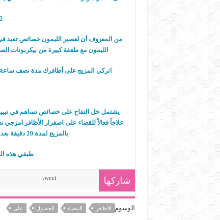
2- وصفة عصير الل
من المعروف أن لعصير الليمون خصائص تفيد في
الليمون مع ملعقة كبيرة من بيكربونات ال
اتركي المزيج على أظافرك مدة نصف ساعة بع
يشتمل خل التفاح على خصائص تساهم في تبييض 
علاجاً فعالاً للقضاء على اصفرار الأظافر امزجي
بالمزيج لمدة 20 دقيقة بعدها، اشطفي يديك بالمياه الفاترة وجففيهما جيداً.
طبقي هذه الو
tweet
شاركها
الوسوم
الأظافر
البيضاء
الحصول
على