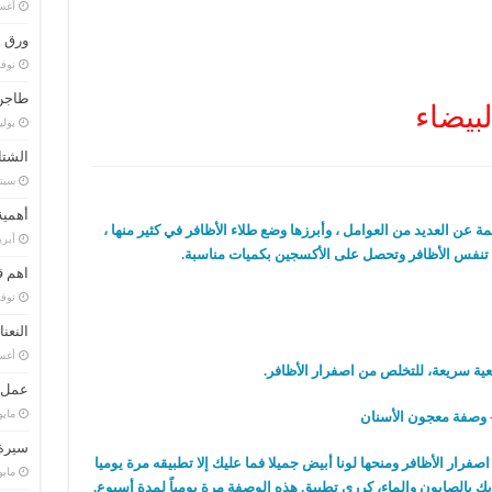
أغسطس
ورق ا
نوفمبر 
طاجن 
بيضاء
يوليو 29,
الشتا
سبتمبر 
أهمية
مة عن العديد من العوامل ، وأبرزها وضع طلاء الأظافر في كثير منها ،
أبريل 10
نع تنفس الأظافر وتحصل على الأكسجين بكميات مناسبة.
اهم ق
نوفمبر 
النعن
أغسطس
عمل ل
مايو 4, 9
سيرة 
صفرار الأظافر ومنحها لونا أبيض جميلا فما عليك إلا تطبيقه مرة يوميا
مايو 18, 8
 بالصابون والماء، كرري تطبيق هذه الوصفة مرة يومياً لمدة أسبوع.