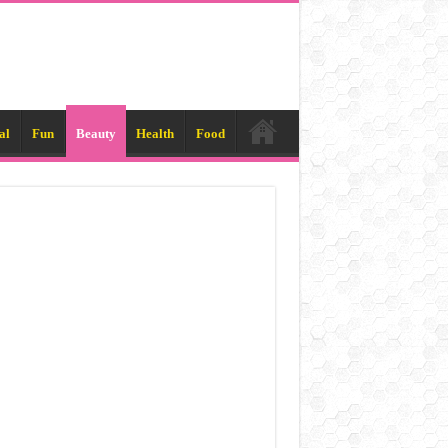
al
Fun
Beauty
Health
Food