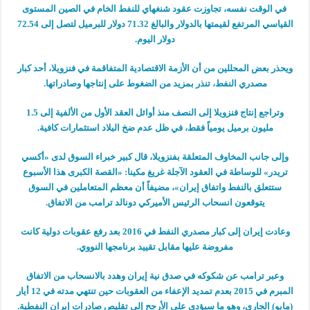
في الوقت نفسه، تجاوزت عقود شنغهاي للنفط الخام في الصين المستوى
القياسي المرتفع لقيمتها بالدولار والبالغ 71.32 دولار للبرميل لتصل إلى 72.54
دولار اليوم.
ويحذر بعض المحللين من أن الأزمة الاقتصادية المتفاقمة في فنزويلا، أحد كبار
مصدري النفط، تنذر بمزيد من الضغوط على إنتاجها وصادراتها.
وتراجع إنتاج فنزويلا إلى النصف منذ أوائل العقد الأول من الألفية إلى 1.5
مليون برميل يومياً فقط، في ظل عدم ضخ البلاد استثمارات كافية.
وإلى جانب المخاوف المتعلقة بفنزويلا، قال كبير خبراء السوق لدى «أكسي
تريدر» للوساطة في العقود الآجلة غريغ مكينا: «القصة الكبرى هذا الأسبوع
ستتعلق بالنفط واتفاق إيران»، مضيفاً أن معظم المتعاملين في السوق
يتوقعون انسحاب الرئيس الأميركي دونالد ترامب من الاتفاق.
وعادت إيران إلى كبار مصدري النفط في 2016 بعد رفع عقوبات دولية كانت
مفروضة عليها مقابل تقييد برنامجها النووي.
وعبر ترامب عن شكوكه في صدق نية إيران وهدد بالانسحاب من الاتفاق
المبرم في 2015 بعدم تمديد الإعفاء من العقوبات حين تنتهي مدته في 12 أيار
(مايو) الجاري، وهو ما سيؤدي على الأرجح إلى تقليص صادرات إيران النفطية.