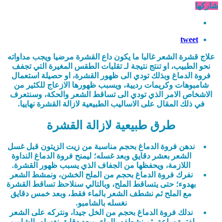
شاركها
tweet
علاج قشرة الشعر غالبا ما يكون داع القشرة مرضيا ويجب مداواته
نحو الطبيب، او تنتج نتيجة لـ تقلبات الطقس المغيرة التي تجفف
فروة الدماغ وبذلك تودي الى ظهور القشرة، او حصيلة استعمال
شامبوهات وكريمات رديية، ويسبب ظهورها الازعاج للكثير من
الاشخاص الامر الذي تودي الى تساقط الشعر والحكة، وسنتعرف
في ذلك المقال على الاساليب الطبيعية لازالة القشرة نهاييا.
طرق طبيعية لازالة القشرة
ندهن فروة الدماغ بحجم مناسبة من زيت الزيتون قبل غسل
الشعر بعشر دقايق وبعد غسله؛ ليمنح فروة الدماغ النداوة
اللازمة، ويحفظها من الجفاف الذي يسبب ظهور القشرة.
نفرك فروة الدماغ بحجم من الملح الخشن، ونمشط الشعر
بهدوء؛ حتى يتساقط الملح، وبالتالي سنلاحظ تساقط القشرة
مع الملح ثم نشطف الشعر بالماء فقط، وبعد خمس دقايق
نغسله بالشامبو.
ندلك فروة الدماغ بحجم من الخل جيدا، ونتركه على الشعر
لفترة ساعة، ثم نشطفه بالماء، وبعد دقايق نغسله بالشامبو،