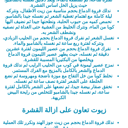
حيث يزيل الخل اساس القشرة.
ندلك فروة الدماغ بحجم مناسبة من زيت الاطفال، ونتركه
ليلة كاملة مع اهتمام تغطية الشعر ثم نغسله جيدا بالشامبو.
نحمص كميه من حبوب الحلبة، ونطحنها جيدا ثم نضيف اليها
كوبا من الماء، ونترك الخليط من العشية حتى الغداة ثم نصفيه
ونشطف الشعر به.
نغسل الشعر ثم نفرك فروة الدماغ بحجم من الحليب الزبادي،
ونتركه لفترة ربع ساعة ثم نغسله بالشامبو والماء.
نفرك فروة الدماغ بحجم من عصير الليمون لفترة عشرين
دقيقة ثم نغسله، حيث يطهر عصير الليمون فروة الدماغ
ويخلصها من البكتيريا المسببة للقشرة.
نمزج عصير ليمونة في كوب من الحليب الرايب ثم ندلك فروة
الدماغ والشعر بالكامل بالمزيج مع الفرك المستمر.
نخلط كوبا من خل التفاح مع موزة ناضجة ومهروسة ثم نضع
الخلطة على الشعر لفترة نصف ساعة ثم نغسله.
نخفق صفار بيضة جيدا، ثم نضعها على الشعر بالكامل لفترة
ساعة، ثم نغسله جيدا بالشامبو للتخلص من رايحة البيض
الكريهة.
زيوت تعاون على ازالة القشرة
ندلك فروة الدماغ بحجم من زيت جوز الهند ونكرر تلك العملية
مرة في الاسبوع.