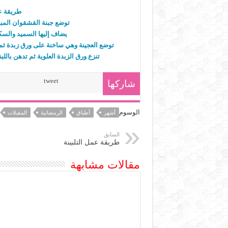
طريقة ع
توضع جبنة القشقوان المبر
يضاف إليها السميد والسك
توضع العجينة وهي ساخنة على ورق زبدة ثم يو
تنزع ورق الزبدة العلوية ثم تدهن بال
tweet
شاركها
الوسوم
أشهر
أطباق
الرمضانية
المقبلات
السابق
طريقة عمل التلبينة
مقالات مشابهة