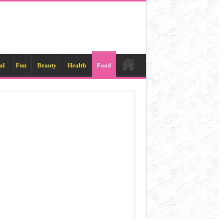
al
Fun
Beauty
Health
Food