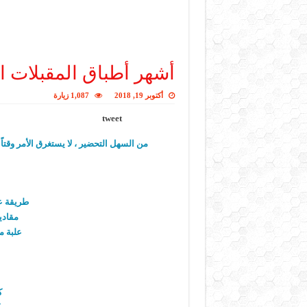
أشهر أطباق المقبلات ا
أكتوبر 19, 2018
1,087 زيارة
tweet
من السهل التحضير ، لا يستغرق الأمر وقتا
طريقة ع
مقادي
علبة م
ك